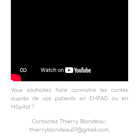
Vous souhaitez faire connaitre les contes
auprès de vos patients en EHPAD ou en
Hôpital ?
Contactez Thierry Blondeau :
thierryblondeau07@gmail.com.